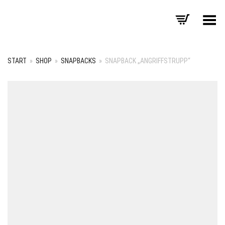
Menü umschalten
START
»
SHOP
»
SNAPBACKS
»
SNAPBACK „ANGRIFFSTRUPP“