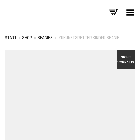
Menü umschalten
START
»
SHOP
»
BEANIES
»
ZUKUNFTSRETTER KINDER-BEANIE
NICHT
VORRÄTIG