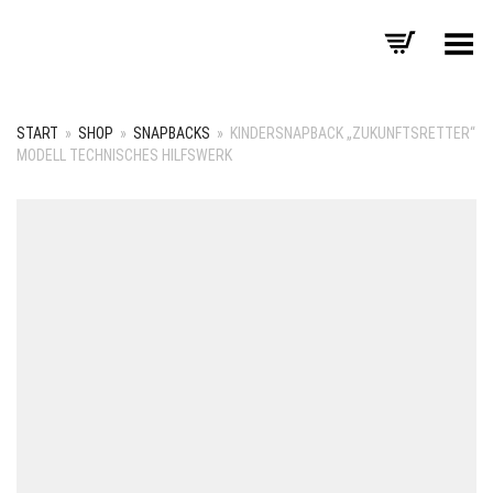
Menü umschalten
START
»
SHOP
»
SNAPBACKS
»
KINDERSNAPBACK „ZUKUNFTSRETTER“
MODELL TECHNISCHES HILFSWERK