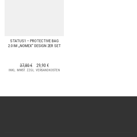
STATUS1 – PROTECTIVE BAG
2.0 IM „NOMEX“ DESIGN 2ER SET
URSPRÜNGLICHER
AKTUELLER
37,80
€
29,90
€
INKL. MWST. ZZGL. VERSANDKOSTEN
PREIS
PREIS
WAR:
IST:
37,80 €
29,90 €.