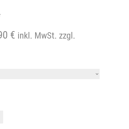
r
,90
€
inkl. MwSt. zzgl.