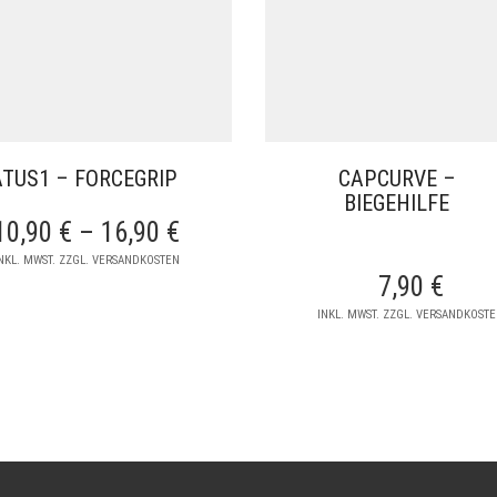
ATUS1 – FORCEGRIP
CAPCURVE –
BIEGEHILFE
10,90
€
–
16,90
€
NKL. MWST. ZZGL. VERSANDKOSTEN
7,90
€
INKL. MWST. ZZGL. VERSANDKOST