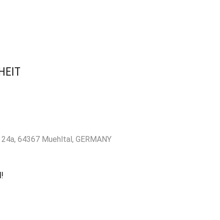
HEIT
r. 24a, 64367 Muehltal, GERMANY
!