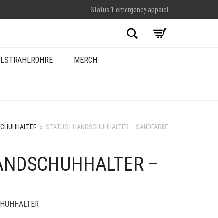
Status 1 emergency apparel
Suche
LSTRAHLROHRE
MERCH
CHUHHALTER
»
STATUS1 HANDSCHUHHALTER – SANDFARBE
ANDSCHUHHALTER –
HUHHALTER