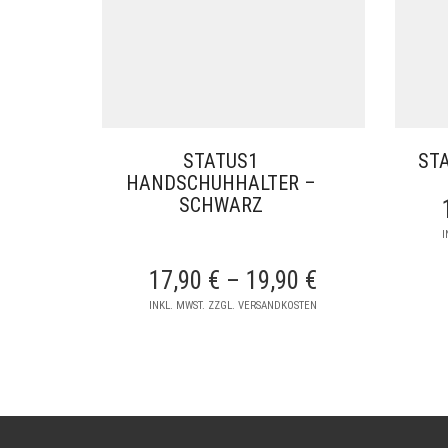
STATUS1
ST
HANDSCHUHHALTER –
SCHWARZ
I
17,90
€
–
19,90
€
INKL. MWST. ZZGL. VERSANDKOSTEN