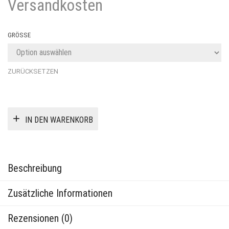
Preis
Preis
Versandkosten
war:
ist:
15,90 €
9,90 €.
GRÖSSE
ZURÜCKSETZEN
IN DEN WARENKORB
Beschreibung
Zusätzliche Informationen
Rezensionen (0)