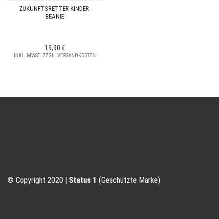
ZUKUNFTSRETTER KINDER-
BEANIE
19,90
€
INKL. MWST. ZZGL. VERSANDKOSTEN
© Copyright 2020 |
Status 1
(Geschützte Marke)