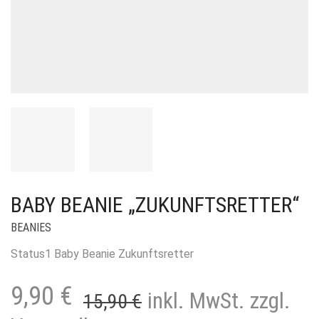
BABY BEANIE „ZUKUNFTSRETTER“
BEANIES
Status1 Baby Beanie Zukunftsretter
Ursprünglicher
Aktueller
9,90
€
inkl. MwSt. zzgl.
15,90
€