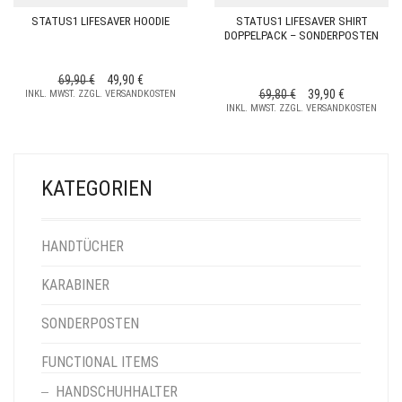
STATUS1 LIFESAVER HOODIE
STATUS1 LIFESAVER SHIRT
DOPPELPACK – SONDERPOSTEN
URSPRÜNGLICHER
AKTUELLER
69,90
€
49,90
€
URSPRÜNGLICHER
AKTUELLER
69,80
€
39,90
€
INKL. MWST. ZZGL. VERSANDKOSTEN
PREIS
PREIS
INKL. MWST. ZZGL. VERSANDKOSTEN
PREIS
PREIS
WAR:
IST:
WAR:
IST:
69,90 €
49,90 €.
69,80 €
39,90 €.
KATEGORIEN
HANDTÜCHER
KARABINER
SONDERPOSTEN
FUNCTIONAL ITEMS
HANDSCHUHHALTER