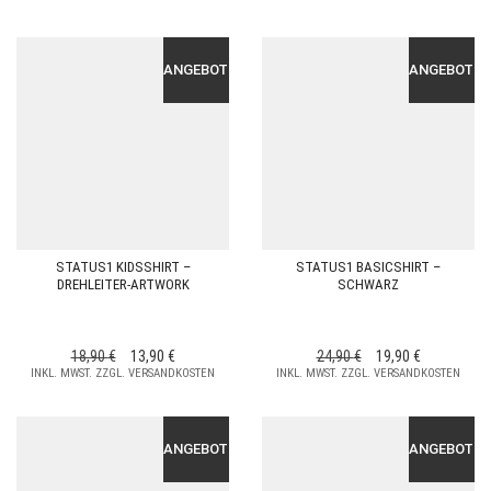
WAR:
IST:
WAR:
IST:
64,90 €
54,90 €.
104,80 €
69,90 €.
ANGEBOT!
ANGEBOT!
STATUS1 KIDSSHIRT –
STATUS1 BASICSHIRT –
DREHLEITER-ARTWORK
SCHWARZ
URSPRÜNGLICHER
AKTUELLER
URSPRÜNGLICHER
AKTUELLER
18,90
€
13,90
€
24,90
€
19,90
€
INKL. MWST. ZZGL. VERSANDKOSTEN
PREIS
PREIS
INKL. MWST. ZZGL. VERSANDKOSTEN
PREIS
PREIS
WAR:
IST:
WAR:
IST:
18,90 €
13,90 €.
24,90 €
19,90 €.
ANGEBOT!
ANGEBOT!