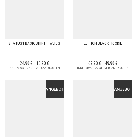
STATUS1 BASICSHIRT – WEISS
EDITION BLACK HOODIE
URSPRÜNGLICHER
AKTUELLER
URSPRÜNGLICHER
AKTUELLER
24,90
€
16,90
€
69,90
€
49,90
€
INKL. MWST. ZZGL. VERSANDKOSTEN
PREIS
PREIS
INKL. MWST. ZZGL. VERSANDKOSTEN
PREIS
PREIS
WAR:
IST:
WAR:
IST:
24,90 €
16,90 €.
69,90 €
49,90 €.
ANGEBOT!
ANGEBOT!