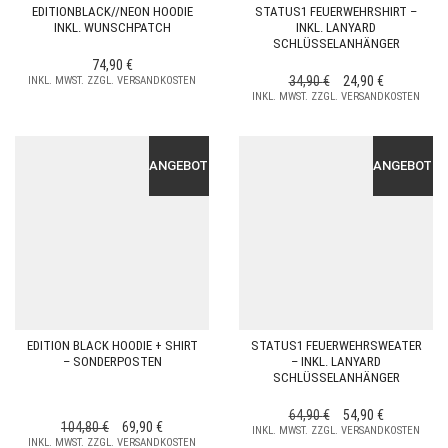
EDITIONBLACK//NEON HOODIE
STATUS1 FEUERWEHRSHIRT –
INKL. WUNSCHPATCH
INKL. LANYARD
SCHLÜSSELANHÄNGER
74,90
€
URSPRÜNGLICHER
AKTUELLER
34,90
€
24,90
€
INKL. MWST. ZZGL. VERSANDKOSTEN
INKL. MWST. ZZGL. VERSANDKOSTEN
PREIS
PREIS
WAR:
IST:
34,90 €
24,90 €.
ANGEBOT!
ANGEBOT!
EDITION BLACK HOODIE + SHIRT
STATUS1 FEUERWEHRSWEATER
– SONDERPOSTEN
– INKL. LANYARD
SCHLÜSSELANHÄNGER
URSPRÜNGLICHER
AKTUELLER
64,90
€
54,90
€
URSPRÜNGLICHER
AKTUELLER
104,80
€
69,90
€
INKL. MWST. ZZGL. VERSANDKOSTEN
PREIS
PREIS
INKL. MWST. ZZGL. VERSANDKOSTEN
PREIS
PREIS