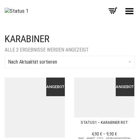
Menü umschalten
KARABINER
NACH
ALLE 2 ERGEBNISSE WERDEN ANGEZEIGT
AKTUALITÄT
SORTIERT
Nach Aktualität sortieren
ANGEBOT!
ANGEBOT!
STATUS1 – KARABINER ROT
4,90
€
–
9,90
€
INKL. MWST. ZZGL. VERSANDKOSTEN