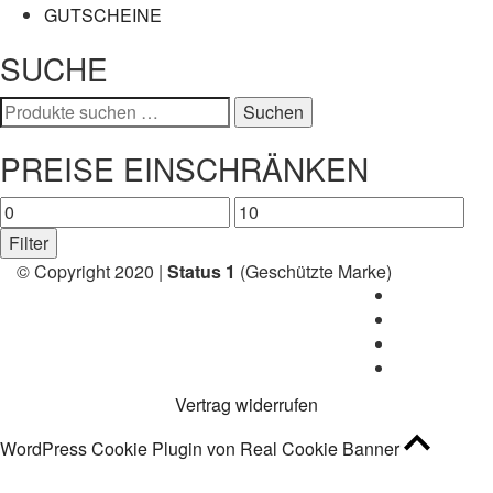
GUTSCHEINE
SUCHE
Suchen
Suchen
nach:
PREISE EINSCHRÄNKEN
Min.
Max.
Preis
Preis
Filter
© Copyright 2020 |
Status 1
(Geschützte Marke)
Vertrag widerrufen
WordPress Cookie Plugin von Real Cookie Banner