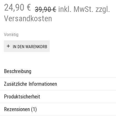
Ursprünglicher
Aktueller
24,90
€
inkl. MwSt. zzgl.
39,90
€
Preis
Preis
Versandkosten
war:
ist:
39,90 €
24,90 €.
Vorrätig
IN DEN WARENKORB
Beschreibung
Zusätzliche Informationen
Produktsicherheit
Rezensionen (1)