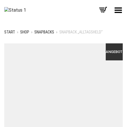
Menü umschalten
START
»
SHOP
»
SNAPBACKS
»
SNAPBACK „ALLTAGSHELD“
ANGEBOT!