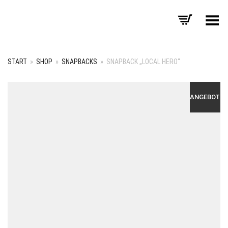
Menü umschalten
START
»
SHOP
»
SNAPBACKS
»
SNAPBACK „LOCAL HERO“
ANGEBOT!