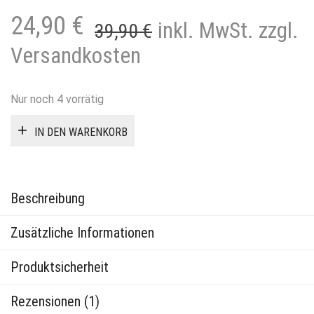
Ursprünglicher
Aktueller
24,90
€
inkl. MwSt. zzgl.
39,90
€
Preis
Preis
Versandkosten
war:
ist:
39,90 €
24,90 €.
Nur noch 4 vorrätig
IN DEN WARENKORB
Beschreibung
Zusätzliche Informationen
Produktsicherheit
Rezensionen (1)