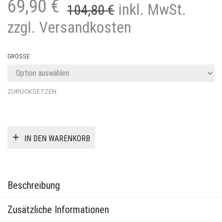
Ursprünglicher
Aktueller
69,90
€
inkl. MwSt.
104,80
€
Preis
Preis
zzgl. Versandkosten
war:
ist:
104,80 €
69,90 €.
GRÖSSE
ZURÜCKSETZEN
IN DEN WARENKORB
Beschreibung
Zusätzliche Informationen