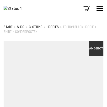
Menü umschalten
START
»
SHOP
»
CLOTHING
»
HOODIES
»
EDITION BLACK HOODIE +
SHIRT – SONDERPOSTEN
ANGEBOT!