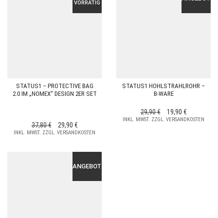
VORRÄTIG
STATUS1 – PROTECTIVE BAG
STATUS1 HOHLSTRAHLROHR –
2.0 IM „NOMEX“ DESIGN 2ER SET
B-WARE
URSPRÜNGLICHER
AKTUELLER
29,90
€
19,90
€
INKL. MWST. ZZGL. VERSANDKOSTEN
PREIS
PREIS
URSPRÜNGLICHER
AKTUELLER
37,80
€
29,90
€
WAR:
IST:
INKL. MWST. ZZGL. VERSANDKOSTEN
PREIS
PREIS
29,90 €
19,90 €.
WAR:
IST:
37,80 €
29,90 €.
ANGEBOT!