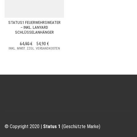
STATUS1 FEUERWEHRSWEATER
– INKL. LANYARD
SCHLÜSSELANHÄNGER
URSPRÜNGLICHER
AKTUELLER
64,90
€
54,90
€
INKL. MWST. ZZGL. VERSANDKOSTEN
PREIS
PREIS
WAR:
IST:
64,90 €
54,90 €.
© Copyright 2020 |
Status 1
(Geschützte Marke)