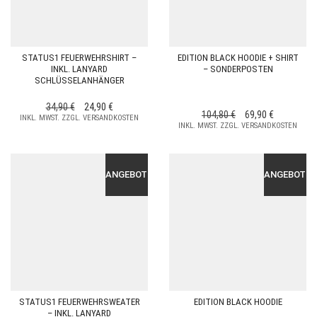
STATUS1 FEUERWEHRSHIRT –
EDITION BLACK HOODIE + SHIRT
INKL. LANYARD
– SONDERPOSTEN
SCHLÜSSELANHÄNGER
URSPRÜNGLICHER
AKTUELLER
34,90
€
24,90
€
URSPRÜNGLICHE
AKTUELLE
104,80
€
69,90
€
INKL. MWST. ZZGL. VERSANDKOSTEN
PREIS
PREIS
INKL. MWST. ZZGL. VERSANDKOSTEN
PREIS
PREIS
WAR:
IST:
WAR:
IST:
34,90 €
24,90 €.
104,80 €
69,90 €.
ANGEBOT!
ANGEBOT!
STATUS1 FEUERWEHRSWEATER
EDITION BLACK HOODIE
– INKL. LANYARD