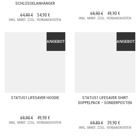
SCHLÜSSELANHÄNGER
URSPRÜNGLICHER
AKTUELLER
69,90
€
49,90
€
URSPRÜNGLICHER
AKTUELLER
64,90
€
54,90
€
INKL. MWST. ZZGL. VERSANDKOSTEN
PREIS
PREIS
INKL. MWST. ZZGL. VERSANDKOSTEN
PREIS
PREIS
WAR:
IST:
WAR:
IST:
69,90 €
49,90 €.
64,90 €
54,90 €.
ANGEBOT!
ANGEBOT!
STATUS1 LIFESAVER HOODIE
STATUS1 LIFESAVER SHIRT
DOPPELPACK – SONDERPOSTEN
URSPRÜNGLICHER
AKTUELLER
69,90
€
49,90
€
URSPRÜNGLICHER
AKTUELLER
69,80
€
39,90
€
INKL. MWST. ZZGL. VERSANDKOSTEN
PREIS
PREIS
INKL. MWST. ZZGL. VERSANDKOSTEN
PREIS
PREIS
WAR:
IST:
WAR:
IST:
69,90 €
49,90 €.
69,80 €
39,90 €.