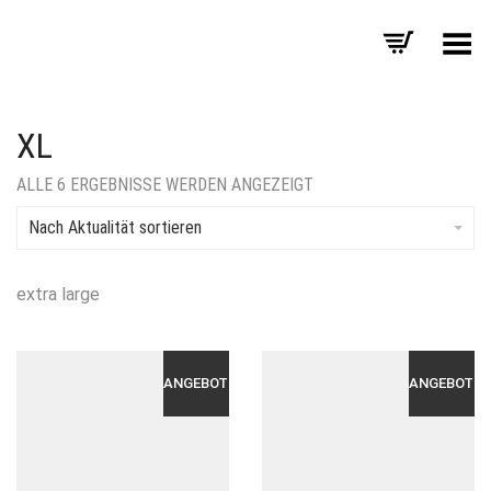
Menü umschalten
XL
NACH
ALLE 6 ERGEBNISSE WERDEN ANGEZEIGT
AKTUALITÄT
SORTIERT
Nach Aktualität sortieren
extra large
ANGEBOT!
ANGEBOT!