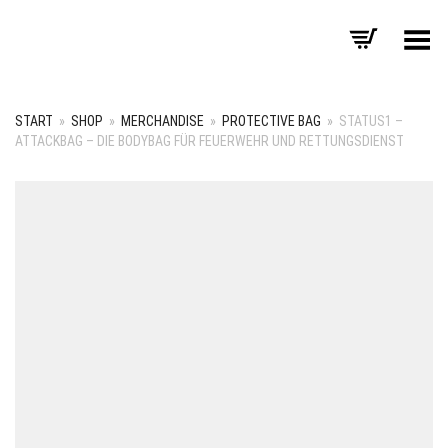
Menü umschalten
START
»
SHOP
»
MERCHANDISE
»
PROTECTIVE BAG
»
STATUS1 –
ATTACKBAG – DIE BODYBAG FÜR FEUERWEHR UND RETTUNGSDIENST