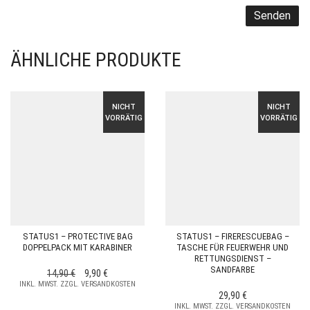
ÄHNLICHE PRODUKTE
NICHT
NICHT
VORRÄTIG
VORRÄTIG
STATUS1 – PROTECTIVE BAG
STATUS1 – FIRERESCUEBAG –
DOPPELPACK MIT KARABINER
TASCHE FÜR FEUERWEHR UND
RETTUNGSDIENST –
SANDFARBE
URSPRÜNGLICHER
AKTUELLER
14,90
€
9,90
€
INKL. MWST. ZZGL. VERSANDKOSTEN
PREIS
PREIS
29,90
€
WAR:
IST:
INKL. MWST. ZZGL. VERSANDKOSTEN
14,90 €
9,90 €.