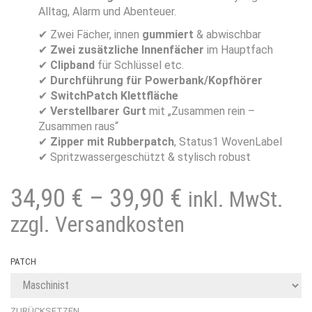
Alltag, Alarm und Abenteuer.
✔ Zwei Fächer, innen
gummiert
& abwischbar
✔
Zwei zusätzliche Innenfächer
im Hauptfach
✔
Clipband
für Schlüssel etc.
✔
Durchführung für Powerbank/Kopfhörer
✔
SwitchPatch Klettfläche
✔
Verstellbarer Gurt
mit „Zusammen rein –
Zusammen raus“
✔
Zipper mit Rubberpatch
, Status1 WovenLabel
✔ Spritzwassergeschützt & stylisch robust
34,90
€
–
39,90
€
inkl. MwSt.
zzgl. Versandkosten
PATCH
ZURÜCKSETZEN