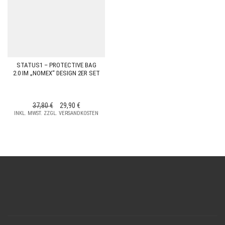
STATUS1 – PROTECTIVE BAG
2.0 IM „NOMEX“ DESIGN 2ER SET
URSPRÜNGLICHER
AKTUELLER
37,80
€
29,90
€
INKL. MWST. ZZGL. VERSANDKOSTEN
PREIS
PREIS
WAR:
IST:
37,80 €
29,90 €.