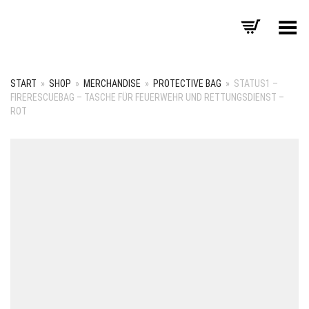
Menü umschalten
START
»
SHOP
»
MERCHANDISE
»
PROTECTIVE BAG
»
STATUS1 –
FIRERESCUEBAG – TASCHE FÜR FEUERWEHR UND RETTUNGSDIENST –
ROT