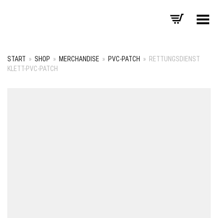
Menü umschalten
START
»
SHOP
»
MERCHANDISE
»
PVC-PATCH
»
RETTUNGSDIENST
KLETT-PVC-PATCH