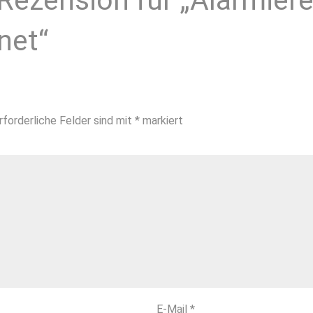
Rezension für „Alarmiere
net“
rforderliche Felder sind mit
*
markiert
E-Mail
*