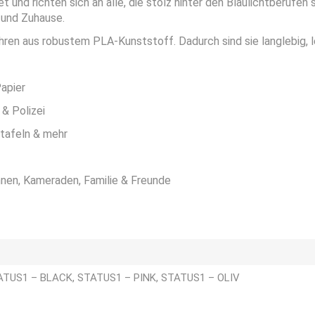
t und richten sich an alle, die stolz hinter den Blaulichtberufe
 und Zuhause.
en aus robustem PLA-Kunststoff. Dadurch sind sie langlebig, le
Papier
& Polizei
ttafeln & mehr
nnen, Kameraden, Familie & Freunde
ATUS1 – BLACK, STATUS1 – PINK, STATUS1 – OLIV