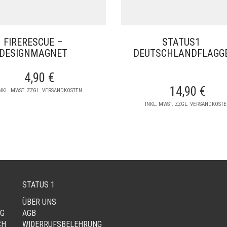
FIRERESCUE –
STATUS1
DESIGNMAGNET
DEUTSCHLANDFLAGG
4,90
€
14,90
€
NKL. MWST. ZZGL. VERSANDKOSTEN
INKL. MWST. ZZGL. VERSANDKOST
STATUS 1
ÜBER UNS
NG
AGB
CH
WIDERRUFSBELEHRUNG