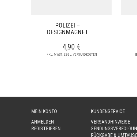
POLIZEI –
DESIGNMAGNET
4,90
€
INKL. MWST. ZZGL. VERSANDKOSTEN
I
MEIN KONTO
KUNDENSERVICE
ANMELDEN
VERSANDHINWEISE
REGISTRIEREN
SENDUNGSVERFOLGU
RÜCKGABE & UMTAUS