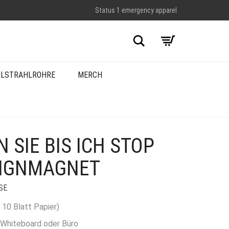
Status 1 emergency apparel
Suche
LSTRAHLROHRE
MERCH
 SIE BIS ICH STOP
SIGNMAGNET
SE
s 10 Blatt Papier)
, Whiteboard oder Büro