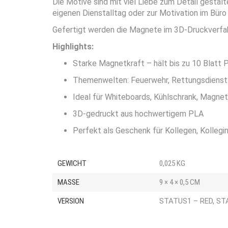
Die Motive sind mit viel Liebe zum Detail gestalte
eigenen Dienstalltag oder zur Motivation im Büro
Gefertigt werden die Magnete im 3D-Druckverfahr
Highlights:
Starke Magnetkraft – hält bis zu 10 Blatt 
Themenwelten: Feuerwehr, Rettungsdienst 
Ideal für Whiteboards, Kühlschrank, Magne
3D-gedruckt aus hochwertigem PLA
Perfekt als Geschenk für Kollegen, Kollegi
GEWICHT
0,025 KG
MASSE
9 × 4 × 0,5 CM
VERSION
STATUS1 – RED, ST