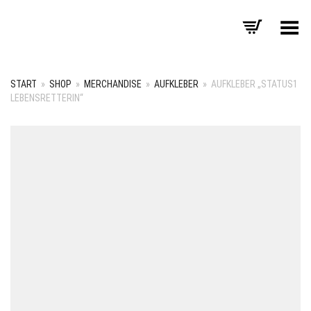
Menü umschalten
START
»
SHOP
»
MERCHANDISE
»
AUFKLEBER
»
AUFKLEBER „STATUS1
LEBENSRETTERIN“