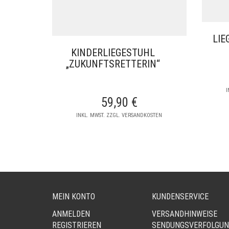
LIE
KINDERLIEGESTUHL
„ZUKUNFTSRETTERIN“
I
59,90
€
INKL. MWST. ZZGL. VERSANDKOSTEN
MEIN KONTO
KUNDENSERVICE
ANMELDEN
VERSANDHINWEISE
REGISTRIEREN
SENDUNGSVERFOLGU