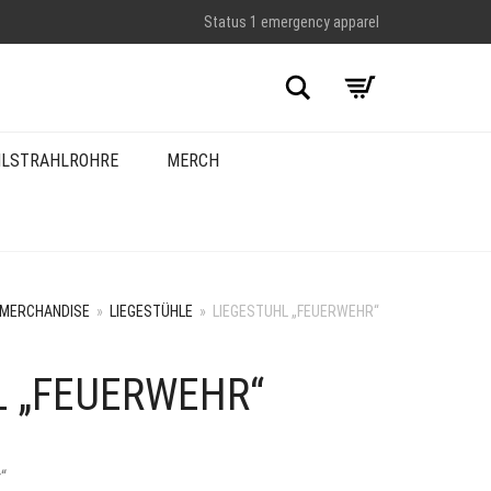
Status 1 emergency apparel
Suche
LSTRAHLROHRE
MERCH
MERCHANDISE
»
LIEGESTÜHLE
»
LIEGESTUHL „FEUERWEHR“
L „FEUERWEHR“
“