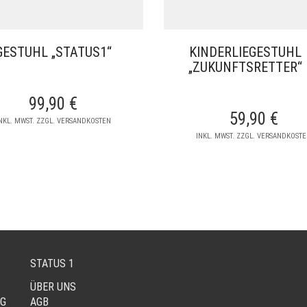
GESTUHL „STATUS1“
KINDERLIEGESTUHL
„ZUKUNFTSRETTER“
99,90
€
59,90
€
NKL. MWST. ZZGL. VERSANDKOSTEN
INKL. MWST. ZZGL. VERSANDKOST
STATUS 1
ÜBER UNS
NG
AGB