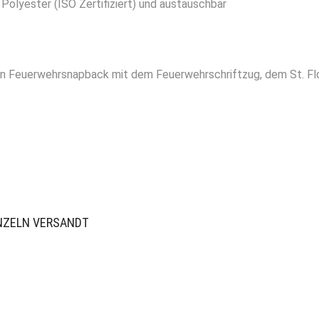
Polyester (ISO Zertifiziert) und austauschbar
rten Feuerwehrsnapback mit dem Feuerwehrschriftzug, dem St. Fl
INZELN VERSANDT