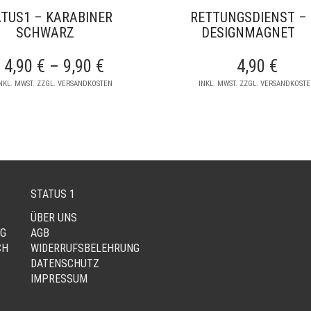
RETTUNGSDIENST –
TUS1 – KARABINER
DESIGNMAGNET
SCHWARZ
4,90
€
4,90
€
–
9,90
€
INKL. MWST. ZZGL. VERSANDKOST
NKL. MWST. ZZGL. VERSANDKOSTEN
STATUS 1
ÜBER UNS
NG
AGB
CH
WIDERRUFSBELEHRUNG
DATENSCHUTZ
IMPRESSUM