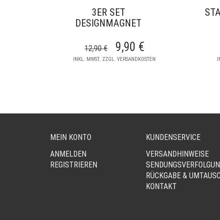
3ER SET
STA
DESIGNMAGNET
URSPRÜNGLICHER
AKTUELLER
9,90
€
12,90
€
INKL. MWST. ZZGL. VERSANDKOSTEN
I
PREIS
PREIS
WAR:
IST:
12,90 €
9,90 €.
MEIN KONTO
KUNDENSERVICE
ANMELDEN
VERSANDHINWEISE
REGISTRIEREN
SENDUNGSVERFOLGU
RÜCKGABE & UMTAUS
KONTAKT