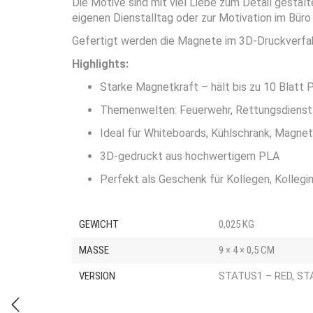
Die Motive sind mit viel Liebe zum Detail gestalte
eigenen Dienstalltag oder zur Motivation im Büro
Gefertigt werden die Magnete im 3D-Druckverfahr
Highlights:
Starke Magnetkraft – hält bis zu 10 Blatt 
Themenwelten: Feuerwehr, Rettungsdienst 
Ideal für Whiteboards, Kühlschrank, Magne
3D-gedruckt aus hochwertigem PLA
Perfekt als Geschenk für Kollegen, Kollegi
GEWICHT
0,025 KG
MASSE
9 × 4 × 0,5 CM
VERSION
STATUS1 – RED, ST