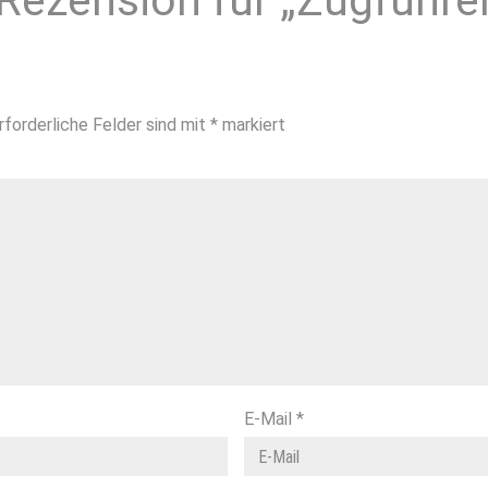
 Rezension für „Zugführ
rforderliche Felder sind mit
*
markiert
E-Mail
*