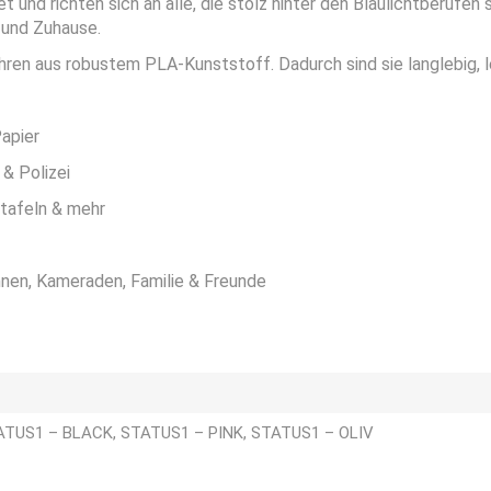
t und richten sich an alle, die stolz hinter den Blaulichtberufe
 und Zuhause.
en aus robustem PLA-Kunststoff. Dadurch sind sie langlebig, le
Papier
& Polizei
ttafeln & mehr
nnen, Kameraden, Familie & Freunde
ATUS1 – BLACK, STATUS1 – PINK, STATUS1 – OLIV