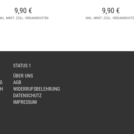
9,90
€
9,90
€
NKL. MWST. ZZGL. VERSANDKOSTEN
INKL. MWST. ZZGL. VERSANDKOST
STATUS 1
ÜBER UNS
G
AGB
CH
WIDERRUFSBELEHRUNG
DATENSCHUTZ
IMPRESSUM