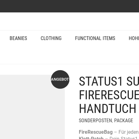
BEANIES
CLOTHING
FUNCTIONAL ITEMS
HOH
STATUS1 S
ANGEBOT!
FIRERESCUE
HANDTUCH 
SONDERPOSTEN
,
PACKAGE
FireRescueBag
– Für jeden 
Klett-Patch
– Dein Status1