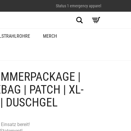
Status 1 emergency apparel
Suche
LSTRAHLROHRE
MERCH
UMMERPACKAGE |
BAG | PATCH | XL-
| DUSCHGEL
Einsatz bereit!
-Statement!