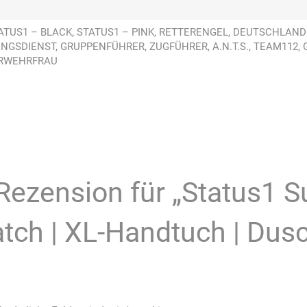
TATUS1 – BLACK, STATUS1 – PINK, RETTERENGEL, DEUTSCHLAN
NGSDIENST, GRUPPENFÜHRER, ZUGFÜHRER, A.N.T.S., TEAM112
ERWEHRFRAU
 Rezension für „Status1
tch | XL-Handtuch | Dus