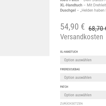
XL-Handtuch
– Mit Drehleit
Duschgel
– „Helden haben k
54,90
€
68,70
Versandkosten
XL-HANDTUCH
FIRERESCUEBAG
PATCH
ZURÜCKSETZEN