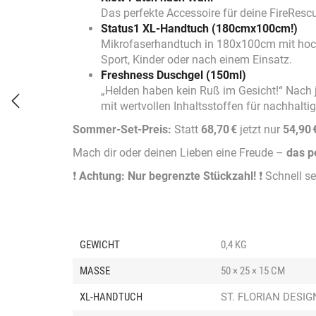
Das perfekte Accessoire für deine FireResc
Status1 XL-Handtuch (180cmx100cm!)
Mikrofaserhandtuch in 180x100cm mit hochw
Sport, Kinder oder nach einem Einsatz.
Freshness Duschgel (150ml)
„Helden haben kein Ruß im Gesicht!“ Nach j
mit wertvollen Inhaltsstoffen für nachhaltig
Sommer-Set-Preis:
Statt
68,70 €
jetzt nur
54,90 
Mach dir oder deinen Lieben eine Freude –
das p
❗️
Achtung: Nur begrenzte Stückzahl!
❗️ Schnell se
GEWICHT
0,4 KG
MASSE
50 × 25 × 15 CM
XL-HANDTUCH
ST. FLORIAN DESIG