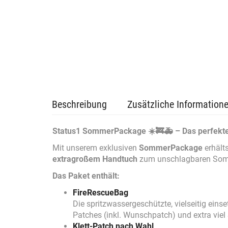
Beschreibung
Zusätzliche Information
Status1 SommerPackage ☀️🚒🚑 – Das perfekte G
Mit unserem exklusiven
SommerPackage
erhält
extragroßem Handtuch
zum unschlagbaren Som
Das Paket enthält:
FireRescueBag
Die spritzwassergeschützte, vielseitig einse
Patches (inkl. Wunschpatch) und extra viel
Klett-Patch nach Wahl