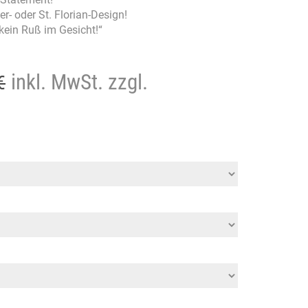
er- oder St. Florian-Design!
ein Ruß im Gesicht!“
Ursprünglicher
Aktueller
inkl. MwSt. zzgl.
€
Preis
Preis
war:
ist:
68,70 €
54,90 €.